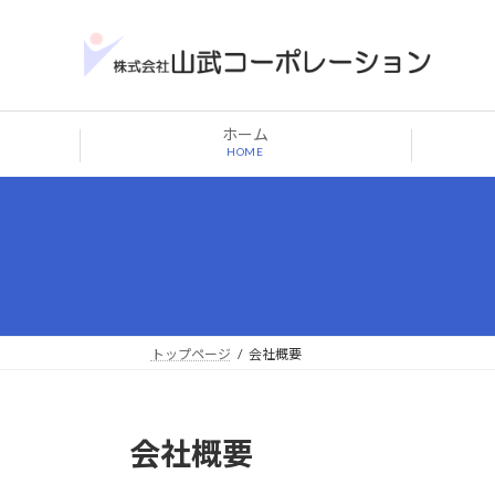
コ
ナ
ン
ビ
テ
ゲ
ン
ー
ツ
シ
ホーム
へ
ョ
HOME
ス
ン
キ
に
ッ
移
プ
動
トップページ
会社概要
会社概要